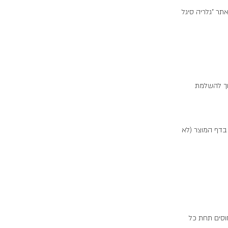
אתר "גלריה סיגל
וך להשלמת
 צויין אחרת בדף המוצר (לא
וסים תחת כל