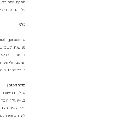
התקנון נוסח בלשו
עליך להסכים לכל
כללי
א.
melinger.com
18 שנה, תושב ישראל ובעל כרטיס אשראי בתוקף רשאי לבצע רכישה באתר או רכישה טלפונית.
ב. תמונות פריטי 
המקבל ע"י תעודת
ג. כל הפריטים ה
פרטי המזמין
א. לשם ביצוע פעו
ב. אין עליך חובה
"גלריה סיגל מלינ
לאחר ביצוע העס