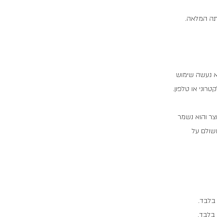
טתה המלאה.
ק במצב שלא נעשה שימוש
וני או טלפון.
 במוצר והוא נשמר
ששולם על
בלבד.
בלבד.