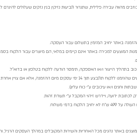
זבים מהווה עבירה פלילית, שתגרור תביעות נזיקין בגין נזקים שעלולים להיגרם ל
זמנה באתר יחויב המזמין בתשלום עבור העסקה.
מנות המוצעים למכירה באתר אינם קיימים במלאי, הם מיוצרים עבור הלקוח בסמ
.
יכוב בתהליך הייצור ו/או האספקה, תימסר הודעה ללקוח בטלפון או בדוא"ל.
ד. אספקת הפריטים שהוזמנו ללקוח תתבצע תוך 14 ימי עסקים מיום ההזמנה, אלא אם
בתות וחגים ו/או עיכובים ע"י כוח עליון).
ק לכתובת ידועה, ויידרש זיהוי המקבל ע"י תעודת זהות.
יחויב הלקוח בדמי משלוח.
מוצגים באתר נהנים מכל האחריות והשירות המקובלים במהלך העסקים הרגיל, וח