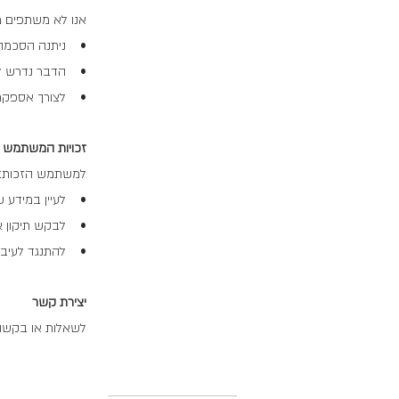
אנו לא משתפים מ
• ניתנה הסכמה
• הדבר נדרש לפ
• לצורך אספקת שי
זכויות המשתמש
למשתמש הזכות:
• לעיין במידע ש
• לבקש תיקון או
• להתנגד לעיבוד
יצירת קשר
לשאלות או בקשות 