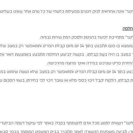
לינגר" אינה אחראית לנזק הנגרם מפעילות כלשהי של כל גורם אחר שאינו בשלי
החלפה
לינגר" מתחייבת לפעול בהגינות ולספק רמת שירות גבוהה.
ב. החלפת פריט שנמצא בו פגם תתבצע בתוך 14 יום מיום קבלת הפריט ותתאפשר ר
 במצב בו היה בעת קבלתו. בקשה לביצוע החלפה תתבצע באמצעות דואר אלקטר
החזרת פריט שנרכש במידה ואינך מרוצה מהרכישה.
החזרת פריט תתבצע בתוך 14 יום מיום קבלת הפריט ותתאפשר רק במצב שלא נעשה שימוש
קבלתו. הלקוח יקבל זיכוי כספי מלא או שובר זיכוי לפי בחירתו, בשווי הסכום 
מלינגר" רשאית למנוע מכל אדם להשתתף בקניה באתר לפי שיקול דעתה הבלעדי 
ירור/ תביעה משפטית הקשורה לאתר תתברר בבית המשפט המוסמך בכפר סבא 