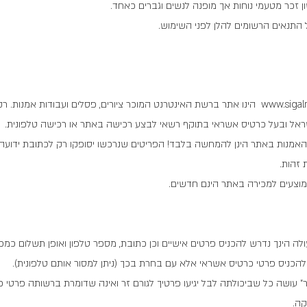
ן זכר מטעמי נוחות אך מופנה לנשים וגברים כאחד.
 התנאים הרשומים להלן לפני השימוש.
www.sigal
הינו אתר ברשת האינטרנט המוכר ציורים, פסלים ועבודות אמנות. רק
האמנות באתר הינן להמחשה בלבד! הפריטים שנרכשו יסופקו רק לכתובת ידועה, ו
 זהות.
מוצעים למכירה באתר הינם חדשים.
לה הינך נדרש להכניס פרטים אישיים וכן כתובת, מספר טלפון ואופן תשלום כמ
 להכניס פרטי כרטיס אשראי אלא עם בחרת בכך (ניתן למסור אותם טלפונית).
גר" עושה כל שביכולתה לבל יגיעו פרטיך לגורם זר ואינה שדומרת ברשותה פרטי
קה.