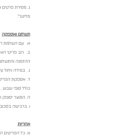
ג. מסירת פרטים כו
מלינגר".
תשלום ואספקה
א. עם השלמת הה
ב. רוב פריטי הא
ההזמנה והתשלום
ג. במידה ויחול ע
כולל סופי שבוע , ש
ה. המוצר יסופק ר
ו. ברכישה בסכום העולה על 499 ש"ח לא 
אחריות
א. כל הפריטים ה