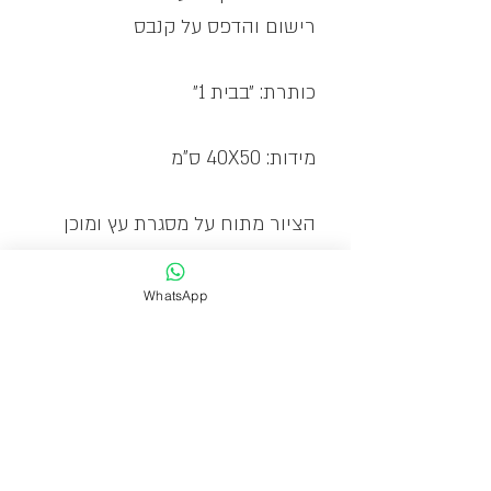
רישום והדפס על קנבס
כותרת: ״בבית 1״
מידות: 40X50 ס"מ
הציור מתוח על מסגרת עץ ומוכן
לתליה
WhatsApp
תמונה לסלון, תמונה לחדר שינה,
תמונה למשרד, ציורים לבית, ציורים
למשרד, ציורים לחדר שינה, ציורים
לפינת אוכל, ציורים לסלון, אמנות
ישראלית, גלריה לאמנות, תמונות
לבית, תמונות לסלון, תמונות למלון