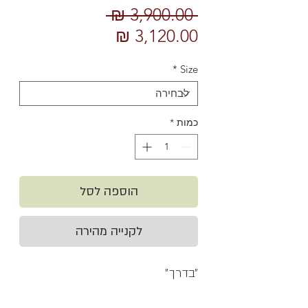
מחיר
 ‏3,900.00 ‏₪ 
מחיר
רגיל
מבצע
*
Size
כמות
*
הוספה לסל
לקנייה מהירה
״בדרך״