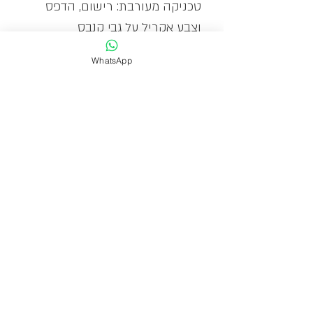
טכניקה מעורבת: רישום, הדפס
וצבע אקריל על גבי קנבס
WhatsApp
הקנבס מתוח על גבי מסגרת עץ
ומוכן לתליה
מהדורה מוגבלת: 10
זמן אספקה
אספקה תוך 10-1 ימי עסקים.
גלריה סיגל מלינגר
בן גוריון 11 כפר סבא
09-7678726