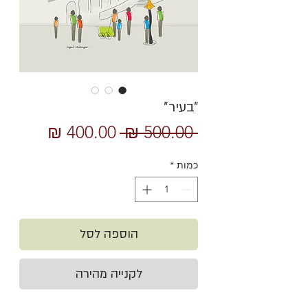
״בעיר״
מחיר
מחיר
 ‏500.00 ‏₪ 
רגיל
מבצע
כמות
*
הוספה לסל
לקנייה מהירה