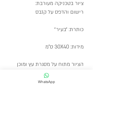
ציור בטכניקה מעורבת:
רישום והדפס על קנבס
כותרת: ״בעיר״
מידות: 30X40 ס"מ
הציור מתוח על מסגרת עץ ומוכן
לתליה
WhatsApp
תמונה לסלון, תמונה לחדר שינה,
תמונה למשרד, ציורים לבית, ציורים
למשרד, ציורים לחדר שינה, ציורים
לפינת אוכל, ציורים לסלון, אמנות
ישראלית, גלריה לאמנות, תמונות