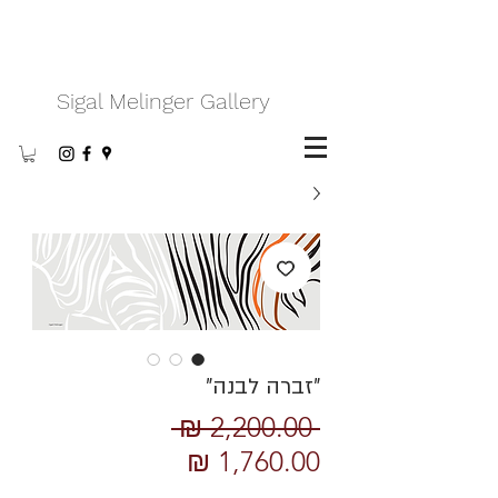
Sigal Melinger Gallery
״זברה לבנה״
מחיר
 ‏2,200.00 ‏₪ 
מחיר
רגיל
מבצע