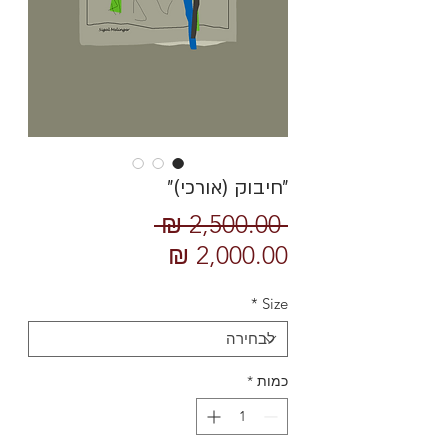
״חיבוק (אורכי)״
מחיר
 ‏2,500.00 ‏₪ 
מחיר
רגיל
מבצע
*
Size
כמות
*