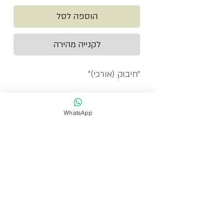
הוספה לסל
לקנייה מהירה
״חיבוק (אורכי)״
טכניקה מעורבת: רישום, הדפס
WhatsApp
וצבע אקריל על גבי קנבס
הקנבס מתוח על גבי מסגרת עץ
ומוכן לתליה
מהדורה מוגבלת: 20