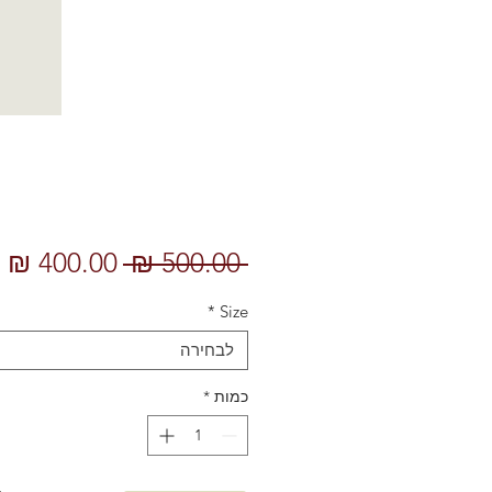
מחיר
מ
 ‏500.00 ‏₪ 
רגיל
מ
*
Size
לבחירה
כמות
*