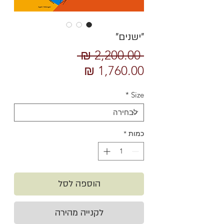
״ישנים״
מחיר
 ‏2,200.00 ‏₪ 
מחיר
רגיל
מבצע
*
Size
כמות
*
הוספה לסל
לקנייה מהירה