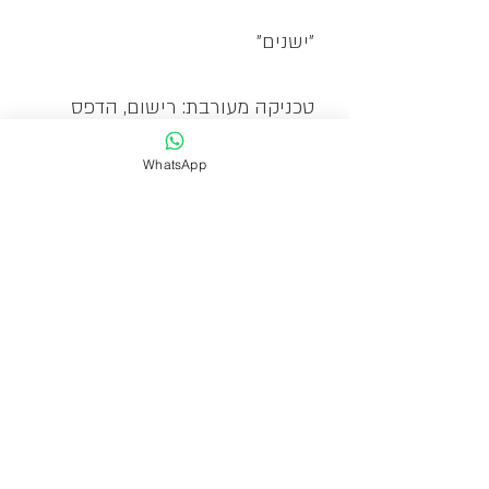
״ישנים״
טכניקה מעורבת: רישום, הדפס
וצבע אקריל על גבי קנבס
WhatsApp
הקנבס מתוח על גבי מסגרת עץ
ומוכן לתליה
מהדורה מוגבלת: 20
זמן אספקה
אספקה תוך 10-1 ימי עסקים.