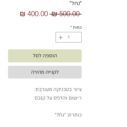
״נחל״
מחיר
מחיר
 ‏500.00 ‏₪ 
רגיל
מבצע
כמות
*
הוספה לסל
לקנייה מהירה
ציור בטכניקה מעורבת:
רישום והדפס על קנבס
כותרת: ״נחל״