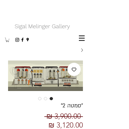
Sigal Melinger Gallery
״סמטה 2״
מחיר
 ‏3,900.00 ‏₪ 
מחיר
רגיל