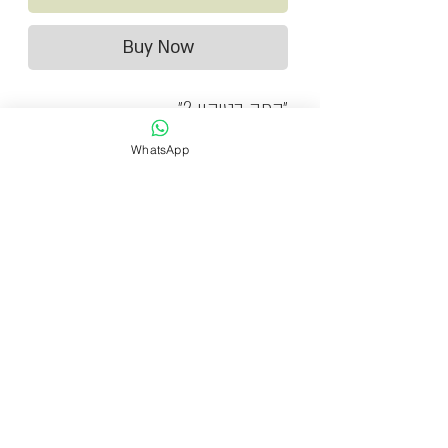
Buy Now
״קפה בטוקיו 2״
טכניקה מעורבת: רישום, הדפס
WhatsApp
וצבע אקריל על גבי קנבס
הקנבס מתוח על גבי מסגרת עץ
ומוכן לתליה
מהדורה מוגבלת: 30
זמן אספקה
אספקה תוך 10-1 ימי עסקים.