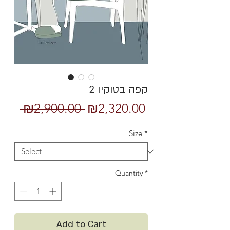
קפה בטוקיו 2
Regular
Sale
 ₪2,900.00 
₪2,320.00
Price
Price
Size
*
Quantity
*
Add to Cart